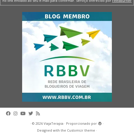
no link enviado ao seu e-mail para confirmar. Serviço oferecido por
FeedBurner
·
© 2026
ViajaTerapia
·
Proporcionado por
·
Designed with the
Customizr theme
·