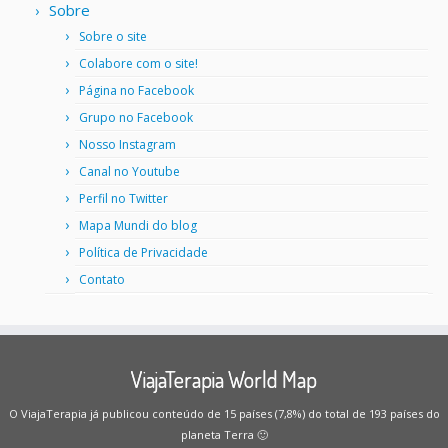
Sobre
Sobre o site
Colabore com o site!
Página no Facebook
Grupo no Facebook
Nosso Instagram
Canal no Youtube
Perfil no Twitter
Mapa Mundi do blog
Política de Privacidade
Contato
ViajaTerapia World Map
O ViajaTerapia já publicou conteúdo de 15 países (7,8%) do total de 193 países do
planeta Terra 🙂