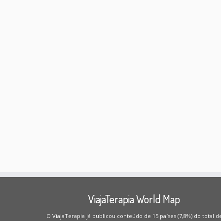
ViajaTerapia World Map
O ViajaTerapia já publicou conteúdo de 15 países (7,8%) do total d