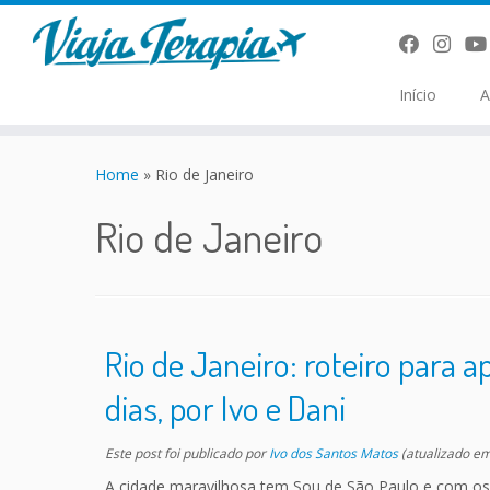
Início
A
Skip
to
Home
»
Rio de Janeiro
content
Rio de Janeiro
Rio de Janeiro: roteiro para a
dias, por Ivo e Dani
Este post foi publicado
por
Ivo dos Santos Matos
(atualizado e
A cidade maravilhosa tem Sou de São Paulo e com os