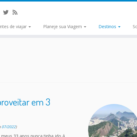
ntes de viajar
Planeje sua Viagem
Destinos
S
proveitar em 3
m
07/2022
)
 meus 33 anos nunca tinha ido á