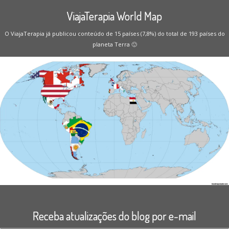
ViajaTerapia World Map
O ViajaTerapia já publicou conteúdo de 15 países (7,8%) do total de 193 países do
planeta Terra 🙂
Receba atualizações do blog por e-mail