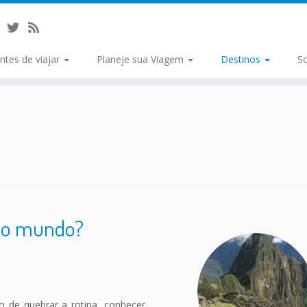
ntes de viajar
Planeje sua Viagem
Destinos
S
 do mundo?
o de quebrar a rotina, conhecer