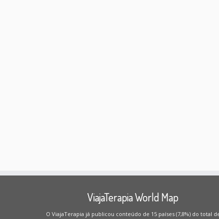
ViajaTerapia World Map
O ViajaTerapia já publicou conteúdo de 15 países (7,8%) do total d