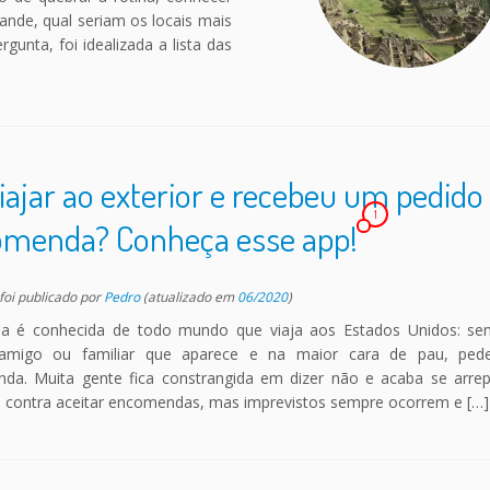
nde, qual seriam os locais mais
rgunta, foi idealizada a lista das
viajar ao exterior e recebeu um pedido
1
menda? Conheça esse app!
 foi publicado
por
Pedro
(atualizado em
06/2020
)
ria é conhecida de todo mundo que viaja aos Estados Unidos: s
amigo ou familiar que aparece e na maior cara de pau, ped
da. Muita gente fica constrangida em dizer não e acaba se arre
 contra aceitar encomendas, mas imprevistos sempre ocorrem e […]