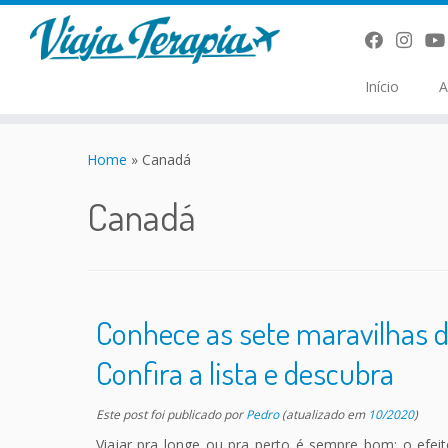
Início
A
Skip
to
Home
»
Canadá
content
Canadá
Conhece as sete maravilhas
Confira a lista e descubra
Este post foi publicado
por
Pedro
(atualizado em
10/2020
)
Viajar pra longe ou pra perto é sempre bom: o efeit