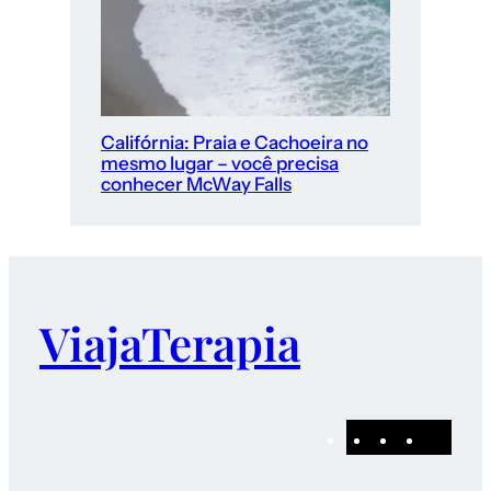
Califórnia: Praia e Cachoeira no
mesmo lugar – você precisa
conhecer McWay Falls
ViajaTerapia
Pinterest
Instagram
Facebo
E-
mail