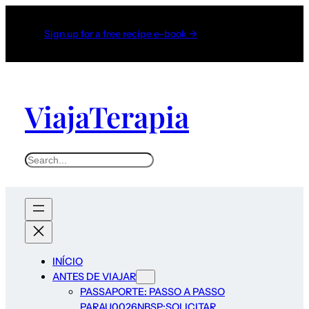
Sign up for a free recipe e-book →
ViajaTerapia
Search
INÍCIO
ANTES DE VIAJAR
PASSAPORTE: PASSO A PASSO
PARAU0026NBSP;SOLICITAR