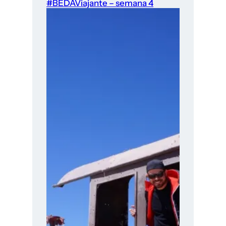
#BEDAViajante – semana 4