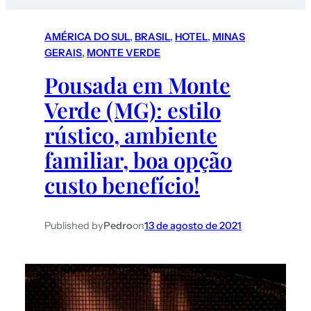
AMÉRICA DO SUL
, 
BRASIL
, 
HOTEL
, 
MINAS
GERAIS
, 
MONTE VERDE
Pousada em Monte
Verde (MG): estilo
rústico, ambiente
familiar, boa opção
custo benefício!
Published by
Pedro
on
13 de agosto de 2021