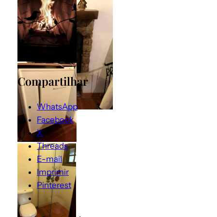
Compartilhar
WhatsApp
Facebook
X
Threads
E-mail
Imprimir
Pinterest