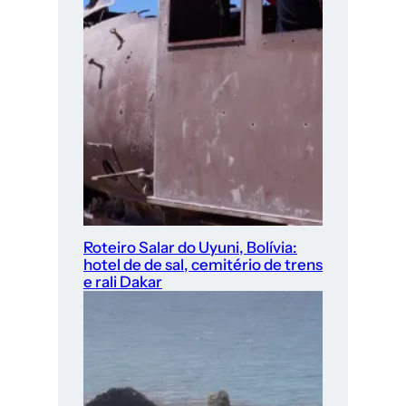
Roteiro Salar do Uyuni, Bolívia:
hotel de de sal, cemitério de trens
e rali Dakar