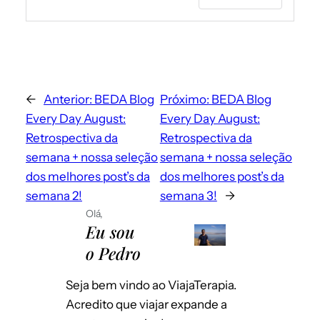
mail para deixar um comentário.
←
Anterior:
BEDA Blog
Próximo:
BEDA Blog
Every Day August:
Every Day August:
Retrospectiva da
Retrospectiva da
semana + nossa seleção
semana + nossa seleção
dos melhores post’s da
dos melhores post’s da
semana 2!
semana 3!
→
Envie-me e-mails sobre novos posts.
Olá,
Instantaneamente
Eu sou
Por dia
o Pedro
Emails para novos comentários
Por semana
Seja bem vindo ao ViajaTerapia.
Salvar meus dados neste navegador
Acredito que viajar expande a
para a próxima vez que eu comentar.