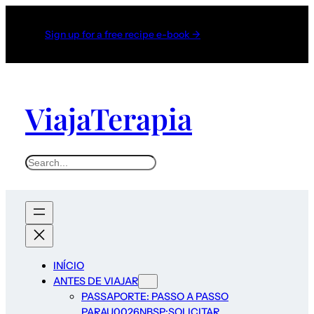
Sign up for a free recipe e-book →
ViajaTerapia
INÍCIO
ANTES DE VIAJAR
PASSAPORTE: PASSO A PASSO
PARAU0026NBSP;SOLICITAR