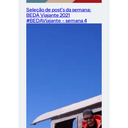
Seleção de post’s da semana:
BEDA Viajante 2021
#BEDAViajante – semana 4