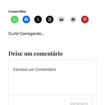
Compartilhar
Curtir
Carregando…
Deixe um comentário
Escreva um Comentário
Faça login ou forneça seu nome e e-
Comentário