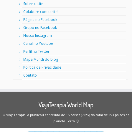
Sobre o site
Colabore com o site!
Página no Facebook
Grupo no Facebook
Nosso Instagram
Canal no Youtube
Perfil no Twitter
Mapa Mundi do blog
Política de Privacidade
Contato
ViajaTerapia World Map
O ViajaTerapia já publicou conteúdo de 15 países (7,8%) do total de 193 países do
planeta Terra 🙂