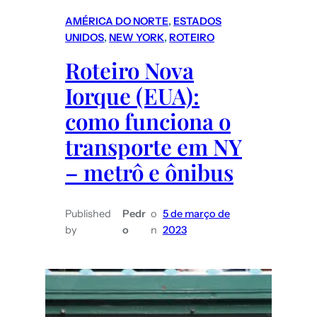
do
AMÉRICA DO NORTE
, 
ESTADOS
Atacama
UNIDOS
, 
NEW YORK
, 
ROTEIRO
(Chile):
Roteiro Nova
O
Iorque (EUA):
que
fazer
como funciona o
e
transporte em NY
quanto
– metrô e ônibus
custam
os
passeios/atrações?
Published
Pedr
o
5 de março de
by
o
n
2023