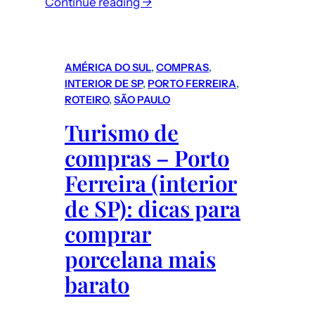
:
Continue reading →
Nova
Montanha
Russa
AMÉRICA DO SUL
, 
COMPRAS
, 
VelociCoaster
INTERIOR DE SP
, 
PORTO FERREIRA
, 
da
ROTEIRO
, 
SÃO PAULO
Universal
Turismo de
em
compras – Porto
Orlando
(EUA)
Ferreira (interior
de SP): dicas para
comprar
porcelana mais
barato