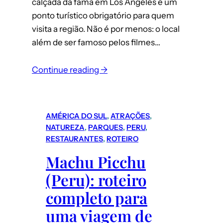
calçada da fama em Los Angeles é um
ponto turístico obrigatório para quem
visita a região. Não é por menos: o local
além de ser famoso pelos filmes…
:
Continue reading →
Los
Angeles:
Guia
AMÉRICA DO SUL
, 
ATRAÇÕES
, 
completo
NATUREZA
, 
PARQUES
, 
PERU
, 
para
RESTAURANTES
, 
ROTEIRO
conhecer
Machu Picchu
a
(Peru): roteiro
Calçada
da
completo para
Fama
uma viagem de