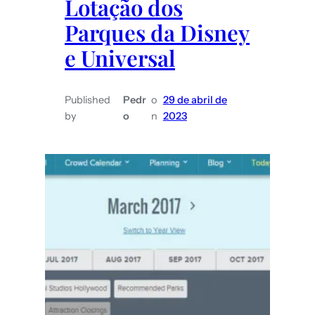
Lotação dos
viagem
de
Parques da Disney
casal
e Universal
Published
Pedr
o
29 de abril de
by
o
n
2023