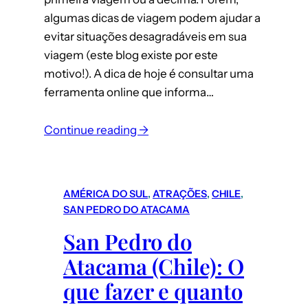
algumas dicas de viagem podem ajudar a
evitar situações desagradáveis em sua
viagem (este blog existe por este
motivo!). A dica de hoje é consultar uma
ferramenta online que informa…
:
Continue reading →
Calendário
de
Lotação
AMÉRICA DO SUL
, 
ATRAÇÕES
, 
CHILE
, 
dos
SAN PEDRO DO ATACAMA
Parques
San Pedro do
da
Atacama (Chile): O
Disney
e
que fazer e quanto
Universal