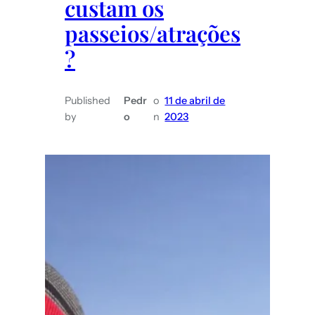
custam os
passeios/atrações
?
Published
Pedr
o
11 de abril de
by
o
n
2023