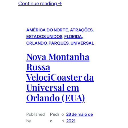
:
Continue reading →
Roteiro
Nova
Iorque
AMÉRICA DO NORTE
, 
ATRAÇÕES
, 
(EUA):
ESTADOS UNIDOS
, 
FLORIDA
, 
como
ORLANDO
, 
PARQUES
, 
UNIVERSAL
funciona
Nova Montanha
o
Russa
transporte
em
VelociCoaster da
NY
Universal em
–
Orlando (EUA)
metrô
e
ônibus
Published
Pedr
o
28 de maio de
by
o
n
2021