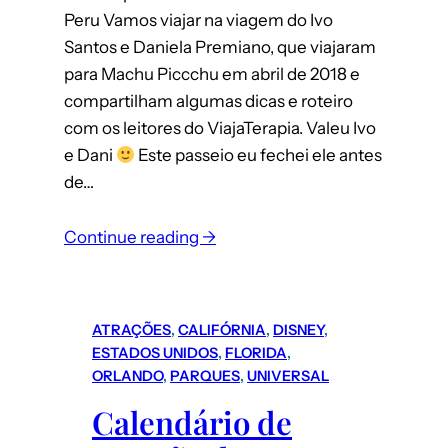
Peru Vamos viajar na viagem do Ivo
Santos e Daniela Premiano, que viajaram
para Machu Piccchu em abril de 2018 e
compartilham algumas dicas e roteiro
com os leitores do ViajaTerapia. Valeu Ivo
e Dani
Este passeio eu fechei ele antes
de…
:
Continue reading →
Machu
Picchu
(Peru):
ATRAÇÕES
, 
CALIFÓRNIA
, 
DISNEY
, 
roteiro
ESTADOS UNIDOS
, 
FLORIDA
, 
completo
ORLANDO
, 
PARQUES
, 
UNIVERSAL
para
Calendário de
uma