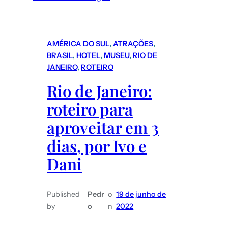
Furacão
Milton
tem
AMÉRICA DO SUL
, 
ATRAÇÕES
, 
potencial
BRASIL
, 
HOTEL
, 
MUSEU
, 
RIO DE
para
JANEIRO
, 
ROTEIRO
devastar
Rio de Janeiro:
a
roteiro para
Florida:
o
aproveitar em 3
relato
dias, por Ivo e
de
Dani
turistas
brasileiros
que
Published
Pedr
o
19 de junho de
estão
by
o
n
2022
em