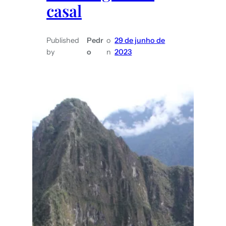
casal
Published
Pedr
o
29 de junho de
by
o
n
2023