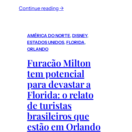
:
Continue reading →
Turismo
de
compras
AMÉRICA DO NORTE
, 
DISNEY
, 
–
ESTADOS UNIDOS
, 
FLORIDA
, 
Porto
ORLANDO
Ferreira
Furacão Milton
(interior
tem potencial
de
SP):
para devastar a
dicas
Florida: o relato
para
de turistas
comprar
porcelana
brasileiros que
mais
estão em Orlando
barato