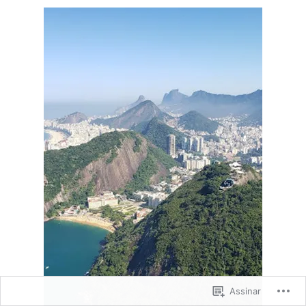
Orlando
Assinar