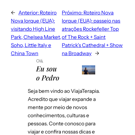
←
Anterior:
Roteiro
Próximo:
Roteiro Nova
Nova Iorque (EUA):
Iorque (EUA): passeio nas
visitando High Line
atrações Rockefeller Top
Park, Chelsea Market,
of The Rock + Saint
Soho, Little Italy e
Patrick’s Cathedral + Show
China Town
na Broadway
→
Olá,
Eu sou
o Pedro
Seja bem vindo ao ViajaTerapia.
Acredito que viajar expande a
mente por meio de novos
conhecimentos, culturas e
pessoas. Conte conosco para
viajar e confira nossas dicas e