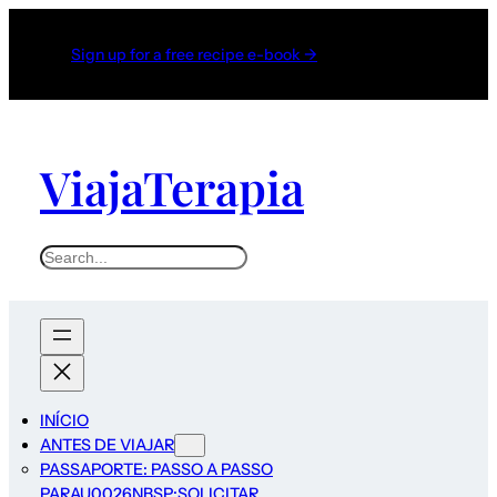
Sign up for a free recipe e-book →
ViajaTerapia
Search
INÍCIO
ANTES DE VIAJAR
PASSAPORTE: PASSO A PASSO
PARAU0026NBSP;SOLICITAR