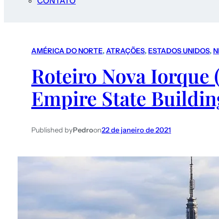
CONTATO
AMÉRICA DO NORTE
, 
ATRAÇÕES
, 
ESTADOS UNIDOS
, 
N
Roteiro Nova Iorque (
Empire State Buildin
Published by
Pedro
on
22 de janeiro de 2021