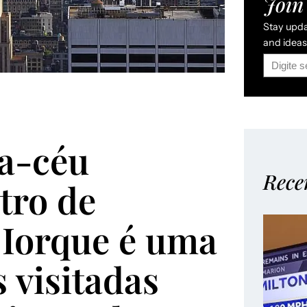
Join 
Stay updat
and ideas 
a-céu
Rece
tro de
 Iorque é uma
 visitadas