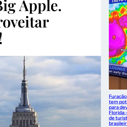
ig Apple.
oveitar
!
Furacão
tem pot
para dev
Florida:
de turis
brasilei