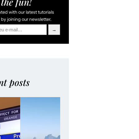
the fun!
ed with our latest tutorials
by joining our newsletter.
→
nt posts