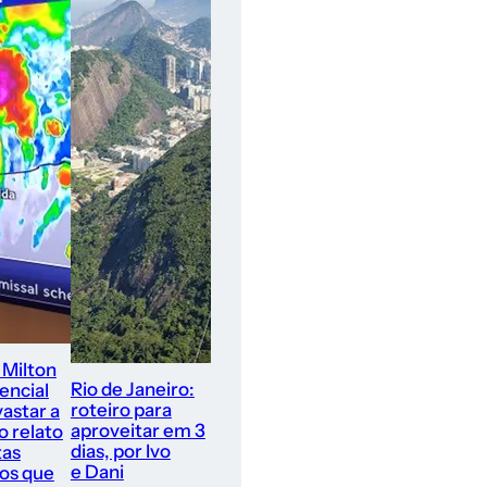
 Milton
Rio de Janeiro:
encial
roteiro para
astar a
aproveitar em 3
 o relato
dias, por Ivo
tas
e Dani
ros que