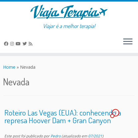
Viajar é a melhor terapia!
Skip
to
Home
»
Nevada
content
Nevada
Roteiro Las Vegas (EUA): conhecendo a
3
represa Hoover Dam + Gran Canyon
Este post foi publicado
por
Pedro
(atualizado em
07/2021
)