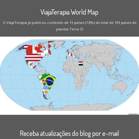
ViajaTerapia World Map
O ViajaTerapia já publicou conteúdo de 15 países (7,8%) do total de 193 países do
planeta Terra 🙂
Receba atualizações do blog por e-mail