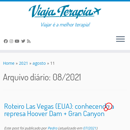
Viajar é a melhor terapia!
Skip
to
Home
»
2021
»
agosto
»
11
content
Arquivo diário:
08/2021
Roteiro Las Vegas (EUA): conhecendo a
3
represa Hoover Dam + Gran Canyon
Este post foi publicado
por
Pedro
(atualizado em
07/2021
)