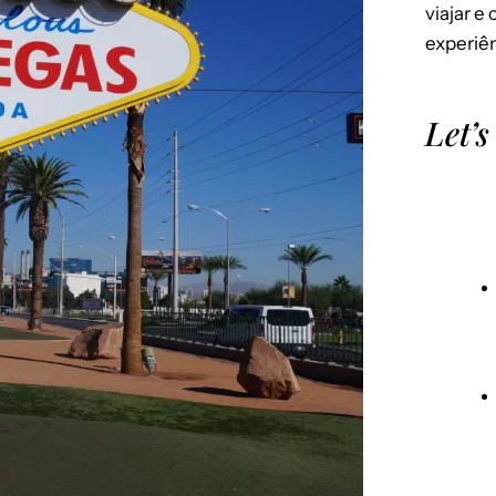
viajar e
experiên
Let’s