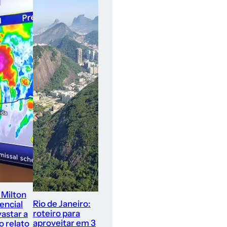
 Milton
Rio de Janeiro:
encial
roteiro para
astar a
aproveitar em 3
 o relato