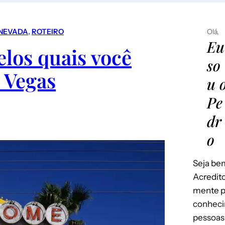
NEVADA
, 
ROTEIRO
Olá,
Eu
pelos quais você
so
 Vegas
u 
Pe
dr
o
Seja bem
Acredito
mente p
conheci
pessoas