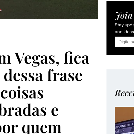
Join 
Stay updat
and ideas 
m Vegas, fica
 dessa frase
coisas
Rece
bradas e
por quem