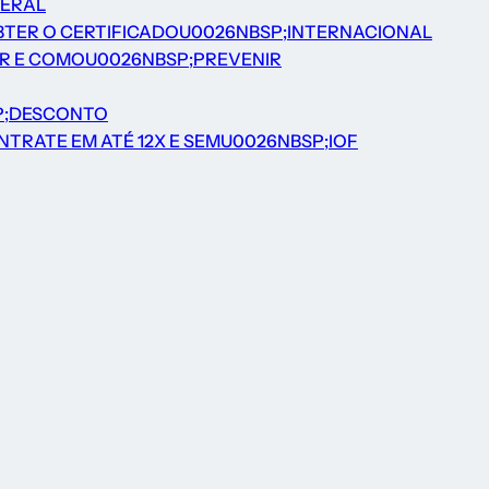
DERAL
BTER O CERTIFICADOU0026NBSP;INTERNACIONAL
ER E COMOU0026NBSP;PREVENIR
P;DESCONTO
TRATE EM ATÉ 12X E SEMU0026NBSP;IOF