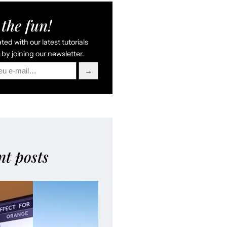
the fun!
ed with our latest tutorials
by joining our newsletter.
→
nt posts