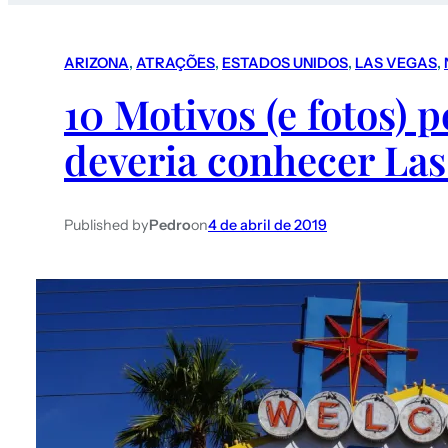
ARIZONA
, 
ATRAÇÕES
, 
ESTADOS UNIDOS
, 
LAS VEGAS
, 
10 Motivos (e fotos) 
deveria conhecer Las
Published by
Pedro
on
4 de abril de 2019