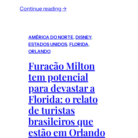
Continue reading →
AMÉRICA DO NORTE
, 
DISNEY
, 
ESTADOS UNIDOS
, 
FLORIDA
, 
ORLANDO
Furacão Milton
tem potencial
para devastar a
Florida: o relato
de turistas
brasileiros que
estão em Orlando