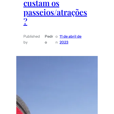
custam os
passeios/atrações
?
Published
Pedr
o
11 de abril de
by
o
n
2023