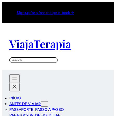
Sign up for a free recipe e-book →
ViajaTerapia
INÍCIO
ANTES DE VIAJAR
PASSAPORTE: PASSO A PASSO
PARAU0026NBSP;SOLICITAR