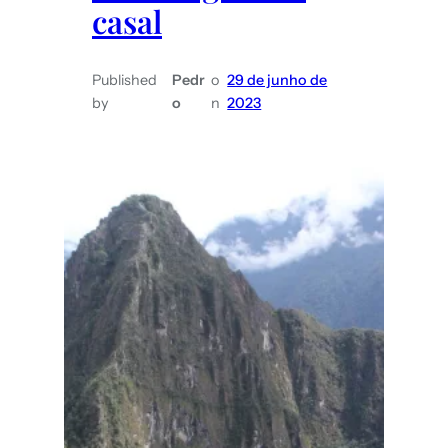
casal
Published
Pedr
o
29 de junho de
by
o
n
2023