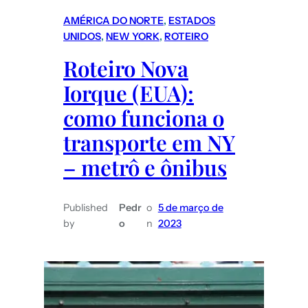
AMÉRICA DO NORTE
, 
ESTADOS
UNIDOS
, 
NEW YORK
, 
ROTEIRO
Roteiro Nova
Iorque (EUA):
como funciona o
transporte em NY
– metrô e ônibus
Published
Pedr
o
5 de março de
by
o
n
2023