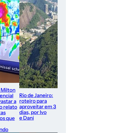
 Milton
Rio de Janeiro:
encial
roteiro para
astar a
aproveitar em 3
 o relato
dias, por Ivo
tas
e Dani
ros que
ando