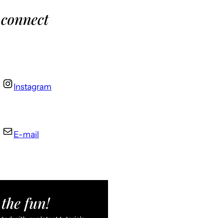
 connect
Instagram
E-mail
the fun!