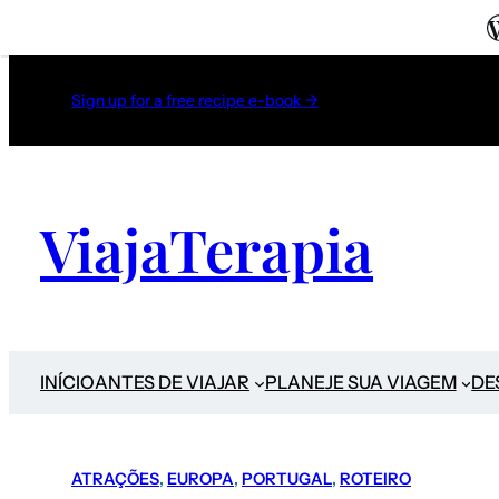
Sign up for a free recipe e-book →
ViajaTerapia
INÍCIO
ANTES DE VIAJAR
PLANEJE SUA VIAGEM
DE
ATRAÇÕES
, 
EUROPA
, 
PORTUGAL
, 
ROTEIRO