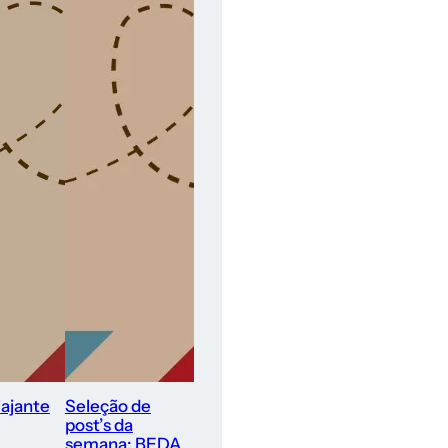
ajante
Seleção de
post’s da
semana: BEDA