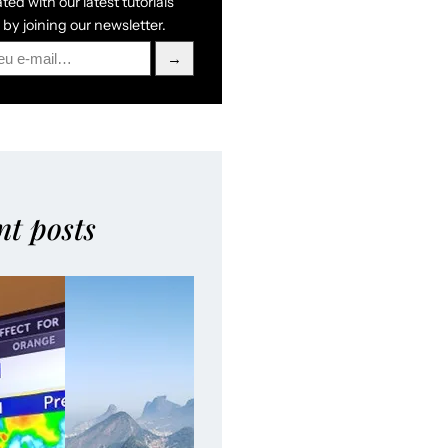
ed with our latest tutorials
by joining our newsletter.
→
nt posts