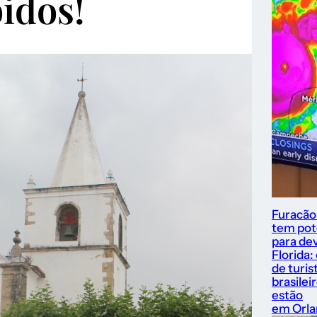
idos!
Furacão
tem pot
para dev
Florida:
de turis
brasilei
estão
em Orl