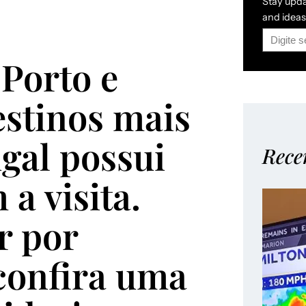
Stay updat
and ideas 
Porto e
estinos mais
gal possui
Rece
a visita.
r por
confira uma