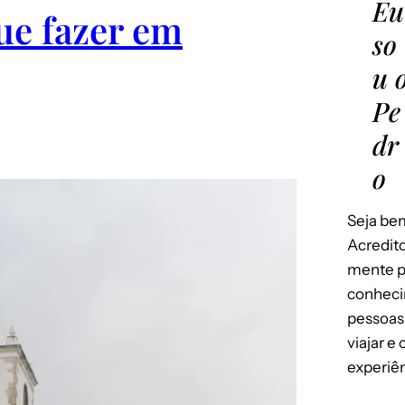
Eu
que fazer em
so
u 
Pe
dr
o
Seja bem
Acredito
mente p
conheci
pessoas
viajar e
experiên