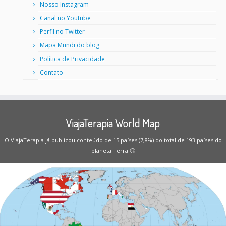
Nosso Instagram
Canal no Youtube
Perfil no Twitter
Mapa Mundi do blog
Política de Privacidade
Contato
ViajaTerapia World Map
O ViajaTerapia já publicou conteúdo de 15 países (7,8%) do total de 193 países do
planeta Terra 🙂