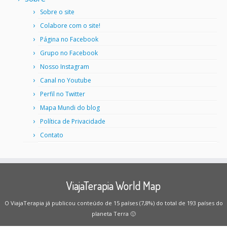
Sobre o site
Colabore com o site!
Página no Facebook
Grupo no Facebook
Nosso Instagram
Canal no Youtube
Perfil no Twitter
Mapa Mundi do blog
Política de Privacidade
Contato
ViajaTerapia World Map
O ViajaTerapia já publicou conteúdo de 15 países (7,8%) do total de 193 países do
planeta Terra 🙂