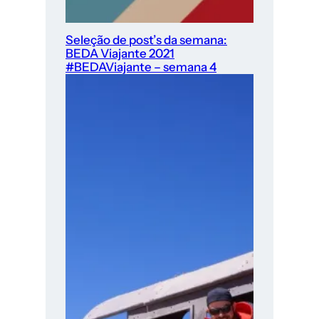
Seleção de post’s da semana:
BEDA Viajante 2021
#BEDAViajante – semana 4