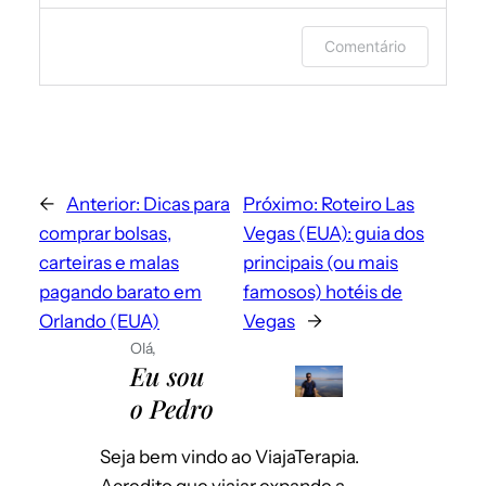
Faça login ou forneça seu nome e e-
Comentário
mail para deixar um comentário.
←
Anterior:
Dicas para
Próximo:
Roteiro Las
comprar bolsas,
Vegas (EUA): guia dos
carteiras e malas
principais (ou mais
pagando barato em
famosos) hotéis de
Orlando (EUA)
Vegas
→
Olá,
Envie-me e-mails sobre novos posts.
Eu sou
Instantaneamente
o Pedro
Por dia
Emails para novos comentários
Por semana
Seja bem vindo ao ViajaTerapia.