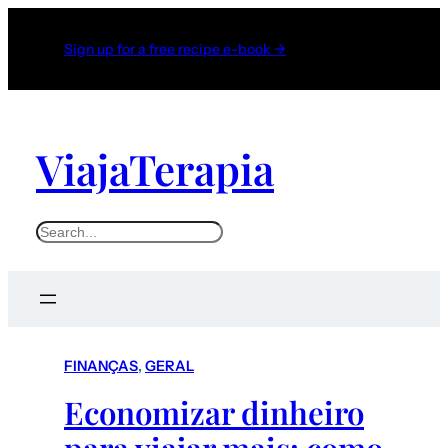
Sign up for a free recipe e-book →
ViajaTerapia
FINANÇAS
, 
GERAL
Economizar dinheiro