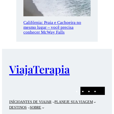
Califórnia: Praia e Cachoeira no
mesmo lugar – você precisa
conhecer McWay Falls
ViajaTerapia
Pinterest
Instagram
Faceboo
E-
mail
INÍCIO
ANTES DE VIAJAR
PLANEJE SUA VIAGEM
DESTINOS
SOBRE