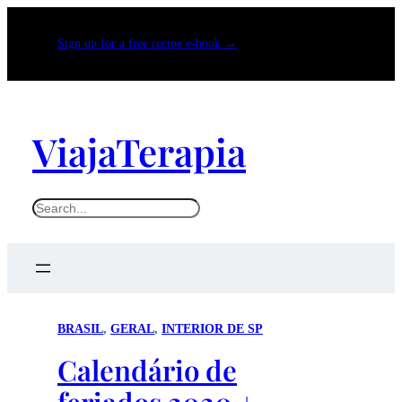
Sign up for a free recipe e-book →
ViajaTerapia
Search
BRASIL
, 
GERAL
, 
INTERIOR DE SP
Calendário de