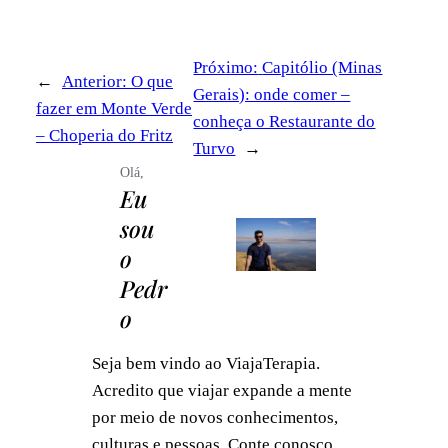
Próximo:
Capitólio (Minas
←
Anterior:
O que
Gerais): onde comer –
fazer em Monte Verde
conheça o Restaurante do
– Choperia do Fritz
Turvo
→
Olá,
Eu
sou
o
Pedr
o
Seja bem vindo ao ViajaTerapia.
Acredito que viajar expande a mente
por meio de novos conhecimentos,
culturas e pessoas. Conte conosco