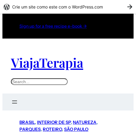
Crie um site como este com o WordPress.com
C
Sign up for a free recipe e-book →
ViajaTerapia
BRASIL
, 
INTERIOR DE SP
, 
NATUREZA
, 
PARQUES
, 
ROTEIRO
, 
SÃO PAULO