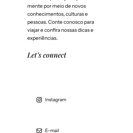
Emails para novos comentários
Por semana
mente por meio de novos
conhecimentos, culturas e
Salvar meus dados neste navegador
pessoas. Conte conosco para
para a próxima vez que eu comentar.
viajar e confira nossas dicas e
experiências.
Let’s connect
Instagram
E-mail