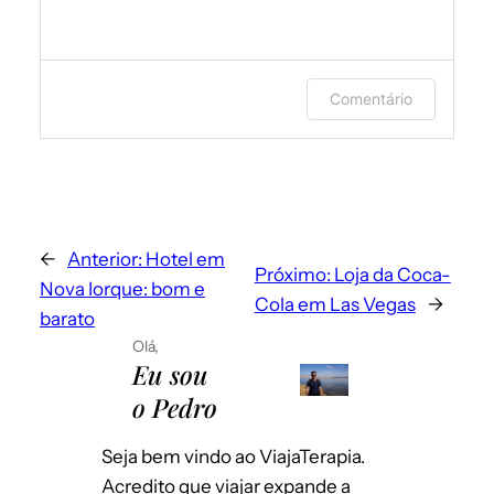
Faça login ou forneça seu nome e e-
Comentário
mail para deixar um comentário.
←
Anterior:
Hotel em
Próximo:
Loja da Coca-
Nova Iorque: bom e
Cola em Las Vegas
→
barato
Olá,
Eu sou
o Pedro
Envie-me e-mails sobre novos posts.
Instantaneamente
Seja bem vindo ao ViajaTerapia.
Por dia
Acredito que viajar expande a