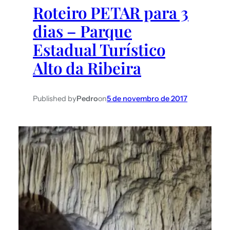
Roteiro PETAR para 3
dias – Parque
Estadual Turístico
Alto da Ribeira
Published by
Pedro
on
5 de novembro de 2017