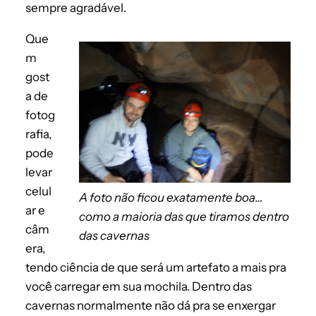
sempre agradável.
Que
m
gost
a de
fotog
rafia,
pode
levar
celul
A foto não ficou exatamente boa…
ar e
como a maioria das que tiramos dentro
câm
das cavernas
era,
tendo ciência de que será um artefato a mais pra
você carregar em sua mochila. Dentro das
cavernas normalmente não dá pra se enxergar