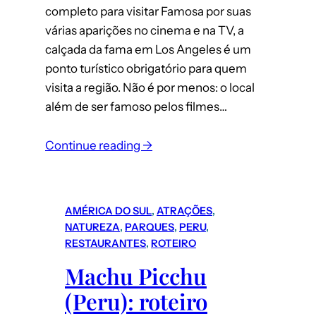
completo para visitar Famosa por suas
várias aparições no cinema e na TV, a
calçada da fama em Los Angeles é um
ponto turístico obrigatório para quem
visita a região. Não é por menos: o local
além de ser famoso pelos filmes…
:
Continue reading →
Los
Angeles:
Guia
AMÉRICA DO SUL
, 
ATRAÇÕES
, 
completo
NATUREZA
, 
PARQUES
, 
PERU
, 
para
RESTAURANTES
, 
ROTEIRO
conhecer
Machu Picchu
a
(Peru): roteiro
Calçada
da