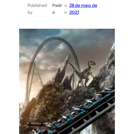
ônibus
Published
Pedr
o
28 de maio de
by
o
n
2021