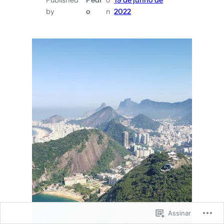
estão
by
o
n
2022
em
Orlando
Assinar