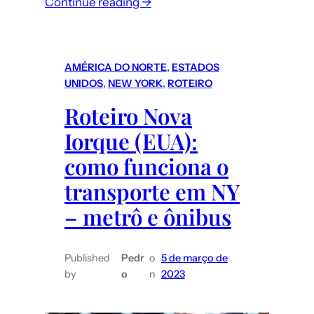
:
Continue reading →
San
Pedro
do
AMÉRICA DO NORTE
, 
ESTADOS
Atacama
UNIDOS
, 
NEW YORK
, 
ROTEIRO
(Chile):
Roteiro Nova
O
Iorque (EUA):
que
fazer
como funciona o
e
transporte em NY
quanto
– metrô e ônibus
custam
os
passeios/atrações?
Published
Pedr
o
5 de março de
by
o
n
2023