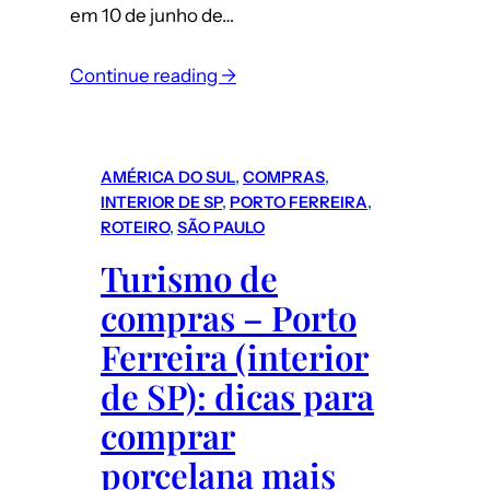
em 10 de junho de…
:
Continue reading →
Nova
Montanha
Russa
AMÉRICA DO SUL
, 
COMPRAS
, 
VelociCoaster
INTERIOR DE SP
, 
PORTO FERREIRA
, 
da
ROTEIRO
, 
SÃO PAULO
Universal
Turismo de
em
compras – Porto
Orlando
(EUA)
Ferreira (interior
de SP): dicas para
comprar
porcelana mais