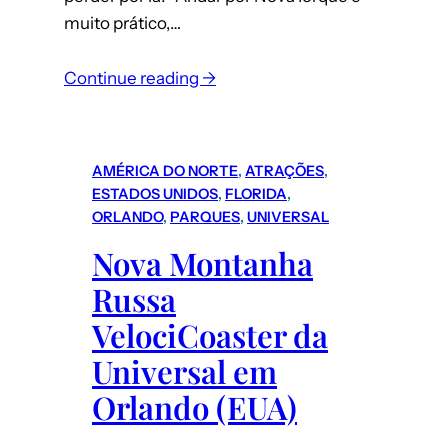
muito prático,…
:
Continue reading →
Roteiro
Nova
Iorque
AMÉRICA DO NORTE
, 
ATRAÇÕES
, 
(EUA):
ESTADOS UNIDOS
, 
FLORIDA
, 
como
ORLANDO
, 
PARQUES
, 
UNIVERSAL
funciona
Nova Montanha
o
Russa
transporte
em
VelociCoaster da
NY
Universal em
–
Orlando (EUA)
metrô
e