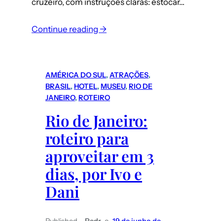
cruzeiro, com instruções claras: estocar…
:
Continue reading →
Furacão
Milton
tem
AMÉRICA DO SUL
, 
ATRAÇÕES
, 
potencial
BRASIL
, 
HOTEL
, 
MUSEU
, 
RIO DE
para
JANEIRO
, 
ROTEIRO
devastar
Rio de Janeiro:
a
roteiro para
Florida:
o
aproveitar em 3
relato
dias, por Ivo e
de
Dani
turistas
brasileiros
que
Published
Pedr
o
19 de junho de