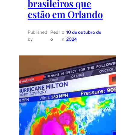
brasileiros que
mais
estão em Orlando
barato
Published
Pedr
o
10 de outubro de
by
o
n
2024