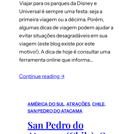
Viajar para os parques da Disney e
Universal é sempre uma festa: seja a
primeira viagem ou a décima. Porém,
algumas dicas de viagem podem ajudar a
evitar situações desagradáveis em sua
viagem (este blog existe por este
motivo!). A dica de hoje é consultar uma
ferramenta online que informa…
:
Continue reading →
Calendário
de
Lotação
AMÉRICA DO SUL
, 
ATRAÇÕES
, 
CHILE
, 
dos
SAN PEDRO DO ATACAMA
Parques
San Pedro do
da
Disney