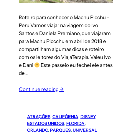
Roteiro para conhecer o Machu Picchu –
Peru Vamos viajar na viagem do Ivo
Santos e Daniela Premiano, que viajaram
para Machu Piccchu em abril de 2018 e
compartilham algumas dicas e roteiro
com os leitores do ViajaTerapia. Valeu Ivo
e Dani
Este passeio eu fechei ele antes
de…
:
Continue reading →
Machu
Picchu
(Peru):
ATRAÇÕES
, 
CALIFÓRNIA
, 
DISNEY
, 
roteiro
ESTADOS UNIDOS
, 
FLORIDA
, 
completo
ORLANDO
, 
PARQUES
, 
UNIVERSAL