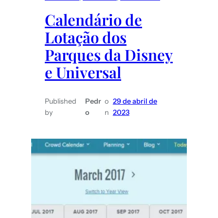
para
Calendário de
uma
Lotação dos
viagem
de
Parques da Disney
casal
e Universal
Published
Pedr
o
29 de abril de
by
o
n
2023