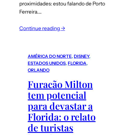
proximidades: estou falando de Porto
Ferreira.…
:
Continue reading →
Turismo
de
compras
AMÉRICA DO NORTE
, 
DISNEY
, 
–
ESTADOS UNIDOS
, 
FLORIDA
, 
Porto
ORLANDO
Ferreira
Furacão Milton
(interior
tem potencial
de
SP):
para devastar a
dicas
Florida: o relato
para
de turistas
comprar
porcelana