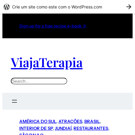
Crie um site como este com o WordPress.com
C
Sign up for a free recipe e-book →
ViajaTerapia
AMÉRICA DO SUL
, 
ATRAÇÕES
, 
BRASIL
, 
INTERIOR DE SP
, 
JUNDIAÍ
, 
RESTAURANTES
, 