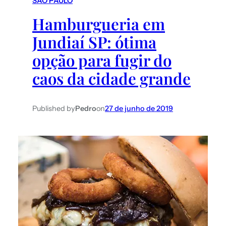
SÃO PAULO
Hamburgueria em
Jundiaí SP: ótima
opção para fugir do
caos da cidade grande
Published by
Pedro
on
27 de junho de 2019