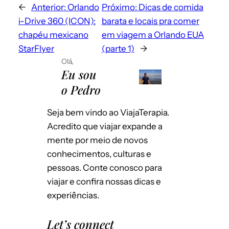
←
Anterior:
Orlando
Próximo:
Dicas de comida
i-Drive 360 (ICON):
barata e locais pra comer
chapéu mexicano
em viagem a Orlando EUA
StarFlyer
(parte 1)
→
Olá,
Eu sou
Envie-me e-mails sobre novos posts.
o Pedro
Instantaneamente
Por dia
Seja bem vindo ao ViajaTerapia.
Emails para novos comentários
Por semana
Acredito que viajar expande a
mente por meio de novos
Salvar meus dados neste navegador
conhecimentos, culturas e
para a próxima vez que eu comentar.
pessoas. Conte conosco para
viajar e confira nossas dicas e
experiências.
Let’s connect