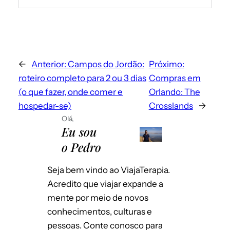
mail para deixar um comentário.
←
Anterior:
Campos do Jordão:
Próximo:
roteiro completo para 2 ou 3 dias
Compras em
(o que fazer, onde comer e
Orlando: The
hospedar-se)
Crosslands
→
Olá,
Eu sou
Envie-me e-mails sobre novos posts.
o Pedro
Instantaneamente
Por dia
Seja bem vindo ao ViajaTerapia.
Emails para novos comentários
Por semana
Acredito que viajar expande a
mente por meio de novos
Salvar meus dados neste navegador
conhecimentos, culturas e
para a próxima vez que eu comentar.
pessoas. Conte conosco para