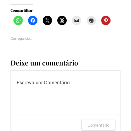
Compartilhar
Carregando…
Deixe um comentário
Escreva um Comentário
Faça login ou forneça seu nome e e-
Comentário