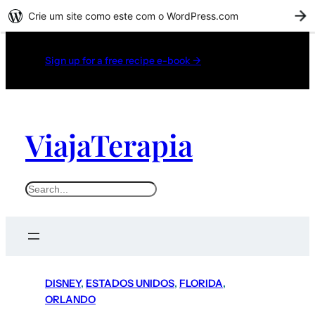
Crie um site como este com o WordPress.com
C
Sign up for a free recipe e-book →
ViajaTerapia
DISNEY
, 
ESTADOS UNIDOS
, 
FLORIDA
, 
ORLANDO