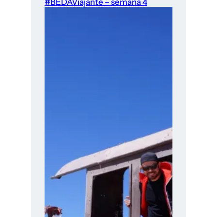
#BEDAViajante – semana 4