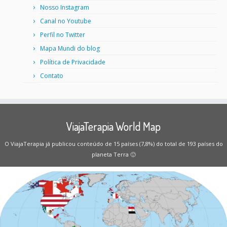
Nosso Instagram
Canal no Youtube
Perfil no Twitter
Mapa Mundi do blog
Política de Privacidade
Contato
ViajaTerapia World Map
O ViajaTerapia já publicou conteúdo de 15 países (7,8%) do total de 193 países do
planeta Terra 🙂