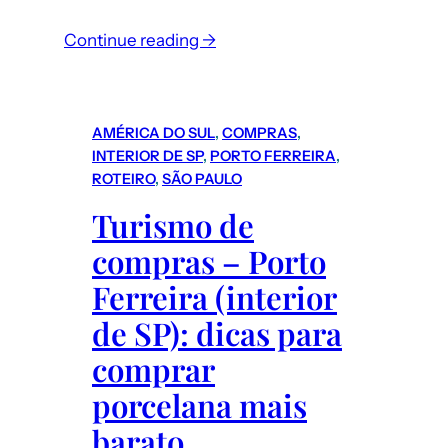
:
Continue reading →
Nova
Montanha
Russa
AMÉRICA DO SUL
, 
COMPRAS
, 
VelociCoaster
INTERIOR DE SP
, 
PORTO FERREIRA
, 
da
ROTEIRO
, 
SÃO PAULO
Universal
Turismo de
em
compras – Porto
Orlando
(EUA)
Ferreira (interior
de SP): dicas para
comprar
porcelana mais
barato