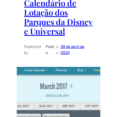
Calendário de
uma
Lotação dos
viagem
de
Parques da Disney
casal
e Universal
Published
Pedr
o
29 de abril de
by
o
n
2023