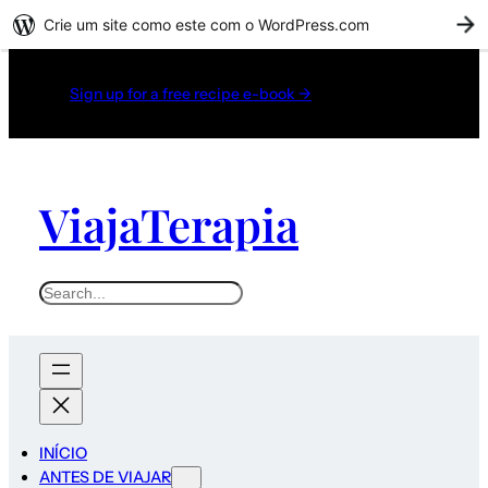
Crie um site como este com o WordPress.com
C
Pular
para
Sign up for a free recipe e-book →
o
conteúdo
ViajaTerapia
Search
INÍCIO
ANTES DE VIAJAR