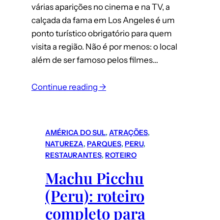
várias aparições no cinema e na TV, a
calçada da fama em Los Angeles é um
ponto turístico obrigatório para quem
visita a região. Não é por menos: o local
além de ser famoso pelos filmes…
:
Continue reading →
Los
Angeles:
Guia
AMÉRICA DO SUL
, 
ATRAÇÕES
, 
completo
NATUREZA
, 
PARQUES
, 
PERU
, 
para
RESTAURANTES
, 
ROTEIRO
conhecer
Machu Picchu
a
(Peru): roteiro
Calçada
da
completo para
Fama