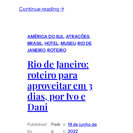
:
Continue reading →
Furacão
Milton
tem
AMÉRICA DO SUL
, 
ATRAÇÕES
, 
potencial
BRASIL
, 
HOTEL
, 
MUSEU
, 
RIO DE
para
JANEIRO
, 
ROTEIRO
devastar
Rio de Janeiro:
a
roteiro para
Florida:
o
aproveitar em 3
relato
dias, por Ivo e
de
Dani
turistas
brasileiros
que
Published
Pedr
o
19 de junho de
estão
by
o
n
2022