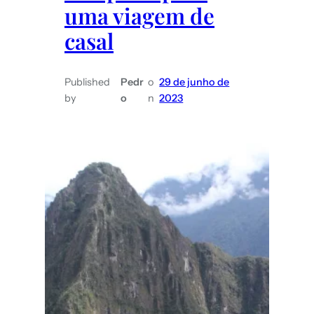
uma viagem de
casal
Published
Pedr
o
29 de junho de
by
o
n
2023