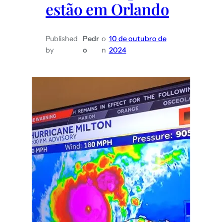
estão em Orlando
barato
Published
Pedr
o
10 de outubro de
by
o
n
2024