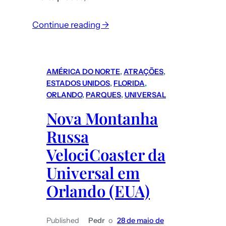
:
Continue reading →
Roteiro
Nova
Iorque
AMÉRICA DO NORTE
, 
ATRAÇÕES
, 
(EUA):
ESTADOS UNIDOS
, 
FLORIDA
, 
como
ORLANDO
, 
PARQUES
, 
UNIVERSAL
funciona
Nova Montanha
o
Russa
transporte
em
VelociCoaster da
NY
Universal em
–
Orlando (EUA)
metrô
e
ônibus
Published
Pedr
o
28 de maio de