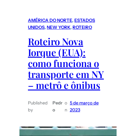
San
Pedro
do
AMÉRICA DO NORTE
, 
ESTADOS
Atacama
UNIDOS
, 
NEW YORK
, 
ROTEIRO
(Chile):
Roteiro Nova
O
Iorque (EUA):
que
fazer
como funciona o
e
transporte em NY
quanto
– metrô e ônibus
custam
os
passeios/atrações?
Published
Pedr
o
5 de março de
by
o
n
2023