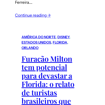
Ferreira.…
:
Continue reading →
Turismo
de
compras
AMÉRICA DO NORTE
, 
DISNEY
, 
–
ESTADOS UNIDOS
, 
FLORIDA
, 
Porto
ORLANDO
Ferreira
Furacão Milton
(interior
tem potencial
de
SP):
para devastar a
dicas
Florida: o relato
para
de turistas
comprar
porcelana
brasileiros que
mais