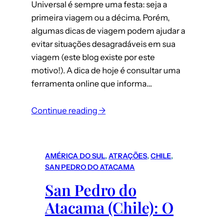
Universal é sempre uma festa: seja a
primeira viagem ou a décima. Porém,
algumas dicas de viagem podem ajudar a
evitar situações desagradáveis em sua
viagem (este blog existe por este
motivo!). A dica de hoje é consultar uma
ferramenta online que informa…
:
Continue reading →
Calendário
de
Lotação
AMÉRICA DO SUL
, 
ATRAÇÕES
, 
CHILE
, 
dos
SAN PEDRO DO ATACAMA
Parques
San Pedro do
da
Atacama (Chile): O
Disney
e