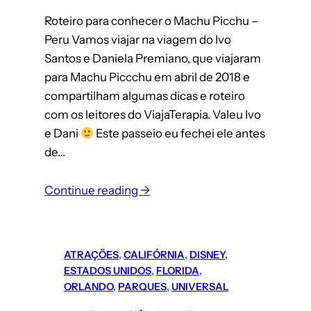
Roteiro para conhecer o Machu Picchu –
Peru Vamos viajar na viagem do Ivo
Santos e Daniela Premiano, que viajaram
para Machu Piccchu em abril de 2018 e
compartilham algumas dicas e roteiro
com os leitores do ViajaTerapia. Valeu Ivo
e Dani
Este passeio eu fechei ele antes
de…
:
Continue reading →
Machu
Picchu
(Peru):
ATRAÇÕES
, 
CALIFÓRNIA
, 
DISNEY
, 
roteiro
ESTADOS UNIDOS
, 
FLORIDA
, 
completo
ORLANDO
, 
PARQUES
, 
UNIVERSAL
para