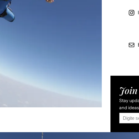
Join 
Stay updat
and ideas 