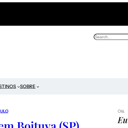
STINOS
SOBRE
AULO
Olá,
Eu
em Boituva (SP)