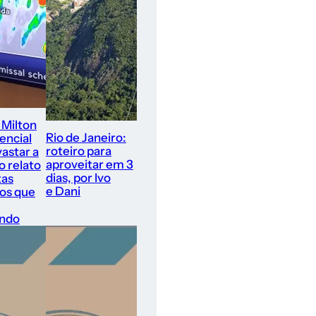
 Milton
Rio de Janeiro:
encial
roteiro para
astar a
aproveitar em 3
 o relato
dias, por Ivo
tas
e Dani
ros que
ando