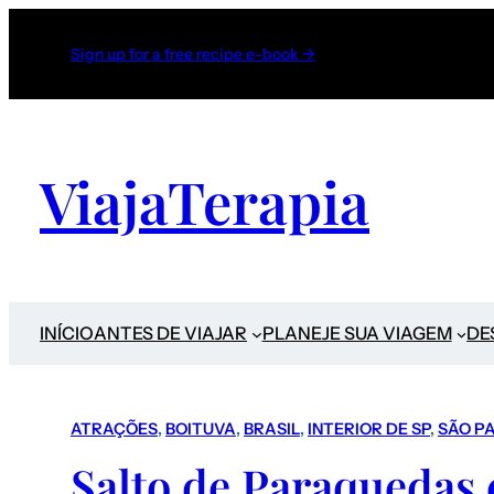
Sign up for a free recipe e-book →
ViajaTerapia
INÍCIO
ANTES DE VIAJAR
PLANEJE SUA VIAGEM
DE
ATRAÇÕES
, 
BOITUVA
, 
BRASIL
, 
INTERIOR DE SP
, 
SÃO P
Salto de Paraquedas 