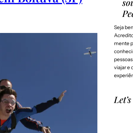
so
Pe
Seja bem
Acredito
mente p
conheci
pessoas
viajar e
experiên
Let’s