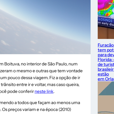
Furacão
tem pot
para dev
Florida:
m Boituva, no interior de São Paulo, num
de turis
brasilei
fizeram o mesmo e outras que tem vontade
estão
um pouco dessa viagem. Fiz a opção de ir
em Orl
ânsito entre ir e voltar, mas caso queira,
ocê pode conferir
neste link
.
ecomendo a todos que façam ao menos uma
e. Os preços variam e na época (2010)