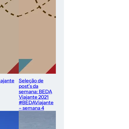
ajante
Seleção de
post’s da
semana: BEDA
Viajante 2021
#BEDAViajante
– semana 4