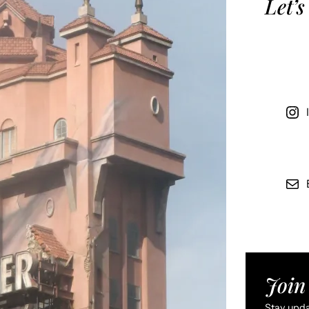
Let’s
Join 
Stay updat