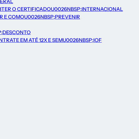
DERAL
BTER O CERTIFICADOU0026NBSP;INTERNACIONAL
ER E COMOU0026NBSP;PREVENIR
P;DESCONTO
TRATE EM ATÉ 12X E SEMU0026NBSP;IOF