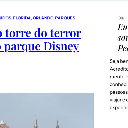
NIDOS
, 
FLORIDA
, 
ORLANDO
, 
PARQUES
Olá,
Eu
 torre do terror
so
o parque Disney
Pe
Seja bem
Acredito
mente p
conheci
pessoas
viajar e
experiên