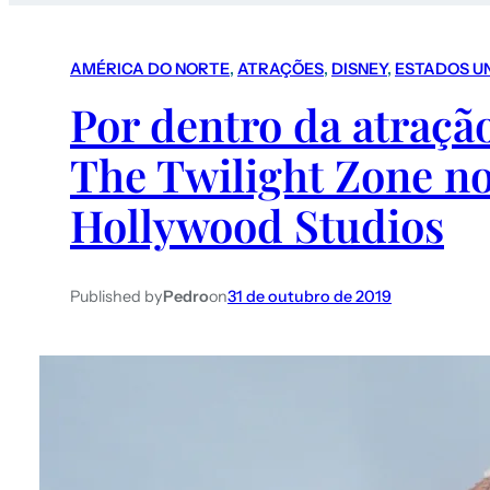
AMÉRICA DO NORTE
, 
ATRAÇÕES
, 
DISNEY
, 
ESTADOS U
Por dentro da atração
The Twilight Zone n
Hollywood Studios
Published by
Pedro
on
31 de outubro de 2019