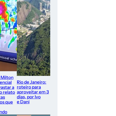
 Milton
Rio de Janeiro:
encial
roteiro para
astar a
aproveitar em 3
 o relato
dias, por Ivo
tas
e Dani
ros que
ando