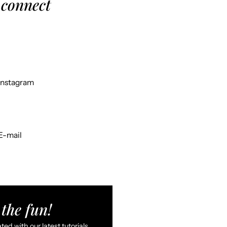
 connect
Instagram
E-mail
the fun!
ed with our latest tutorials