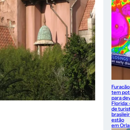
Furacão
tem pot
para dev
Florida:
de turis
brasilei
estão
em Orl