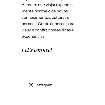
Emails para novos comentários
Por semana
Acredito que viajar expande a
mente por meio de novos
Salvar meus dados neste navegador
conhecimentos, culturas e
para a próxima vez que eu comentar.
pessoas. Conte conosco para
viajar e confira nossas dicas e
experiências.
Let’s connect
Instagram