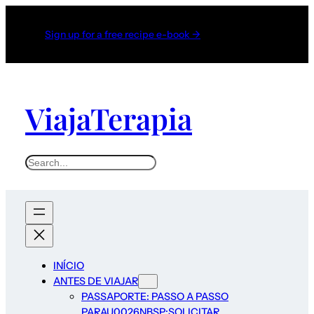
Sign up for a free recipe e-book →
ViajaTerapia
INÍCIO
ANTES DE VIAJAR
PASSAPORTE: PASSO A PASSO
PARAU0026NBSP;SOLICITAR