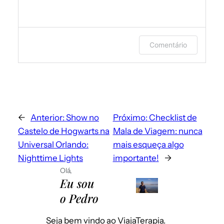
Faça login ou forneça seu nome e e-
Comentário
mail para deixar um comentário.
←
Anterior:
Show no
Próximo:
Checklist de
Castelo de Hogwarts na
Mala de Viagem: nunca
Universal Orlando:
mais esqueça algo
Nighttime Lights
importante!
→
Olá,
Eu sou
Envie-me e-mails sobre novos posts.
o Pedro
Instantaneamente
Por dia
Seja bem vindo ao ViajaTerapia.