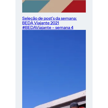
Seleção de post’s da semana:
BEDA Viajante 2021
#BEDAViajante – semana 4