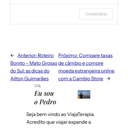
Faça login ou forneça seu nome e e-
Comentário
mail para deixar um comentário.
←
Anterior:
Roteiro
Próximo:
Compare taxas
Bonito – Mato Grosso
de câmbio e compre
do Sul: as dicas do
moeda estrangeira online
Ailton Guimarães
com a Cambio Store
→
Olá,
Eu sou
Envie-me e-mails sobre novos posts.
o Pedro
Instantaneamente
Por dia
Seja bem vindo ao ViajaTerapia.
Emails para novos comentários
Por semana
Acredito que viajar expande a