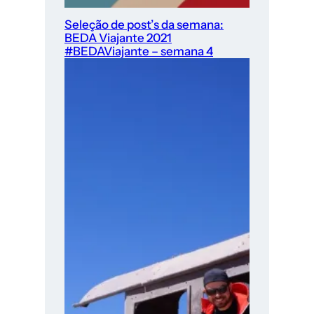
Seleção de post’s da semana:
BEDA Viajante 2021
#BEDAViajante – semana 4