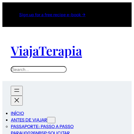
Sign up for a free recipe e-book →
ViajaTerapia
INÍCIO
ANTES DE VIAJAR
PASSAPORTE: PASSO A PASSO
PARAU0026NBSP;SOLICITAR