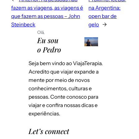
fazem as viagens, as viagens é
na Argentina:
que fazem as pessoas – John
open bar de
Steinbeck
gelo
→
Olá,
Eu sou
Envie-me e-mails sobre novos posts.
o Pedro
Instantaneamente
Por dia
Seja bem vindo ao ViajaTerapia.
Emails para novos comentários
Por semana
Acredito que viajar expande a
mente por meio de novos
Salvar meus dados neste navegador
conhecimentos, culturas e
para a próxima vez que eu comentar.
pessoas. Conte conosco para
viajar e confira nossas dicas e
experiências.
Let’s connect