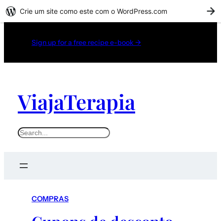
Crie um site como este com o WordPress.com
C
Sign up for a free recipe e-book →
ViajaTerapia
COMPRAS