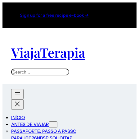
Sign up for a free recipe e-book →
ViajaTerapia
Search
INÍCIO
ANTES DE VIAJAR
PASSAPORTE: PASSO A PASSO
PARAU0026NBSP;SOLICITAR