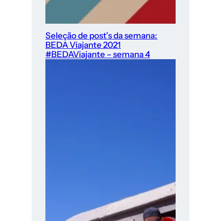
Seleção de post’s da semana:
BEDA Viajante 2021
#BEDAViajante – semana 4