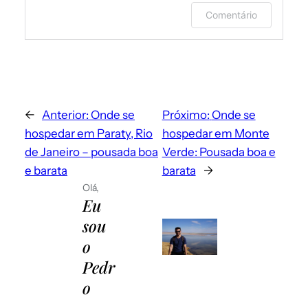
Faça login ou forneça seu nome e e-
Comentário
mail para deixar um comentário.
←
Anterior:
Onde se
Próximo:
Onde se
hospedar em Paraty, Rio
hospedar em Monte
de Janeiro – pousada boa
Verde: Pousada boa e
e barata
barata
→
Olá,
Eu
Envie-me e-mails sobre novos posts.
sou
Instantaneamente
o
Por dia
Emails para novos comentários
Pedr
Por semana
o
Salvar meus dados neste navegador