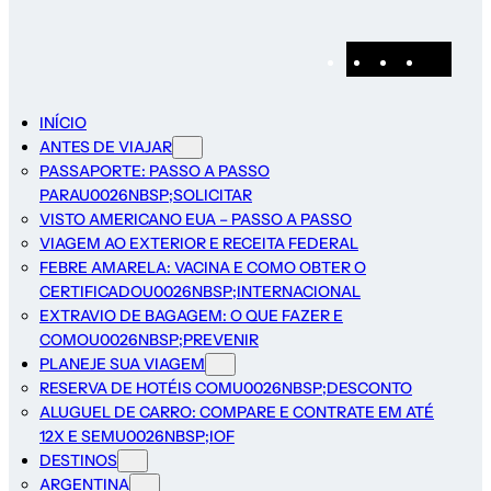
Pinterest
Instagram
Facebo
E-
mail
INÍCIO
ANTES DE VIAJAR
PASSAPORTE: PASSO A PASSO
PARAU0026NBSP;SOLICITAR
VISTO AMERICANO EUA – PASSO A PASSO
VIAGEM AO EXTERIOR E RECEITA FEDERAL
FEBRE AMARELA: VACINA E COMO OBTER O
CERTIFICADOU0026NBSP;INTERNACIONAL
EXTRAVIO DE BAGAGEM: O QUE FAZER E
COMOU0026NBSP;PREVENIR
PLANEJE SUA VIAGEM
RESERVA DE HOTÉIS COMU0026NBSP;DESCONTO
ALUGUEL DE CARRO: COMPARE E CONTRATE EM ATÉ
12X E SEMU0026NBSP;IOF
DESTINOS
ARGENTINA