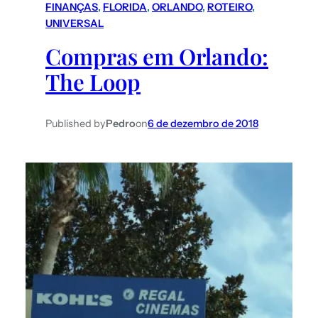
FINANÇAS
, 
FLORIDA
, 
ORLANDO
, 
ROTEIRO
, 
UNIVERSAL
Compras em Orlando:
The Loop
Published by
Pedro
on
6 de dezembro de 2018