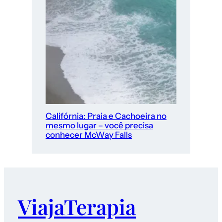
Califórnia: Praia e Cachoeira no
mesmo lugar – você precisa
conhecer McWay Falls
ViajaTerapia