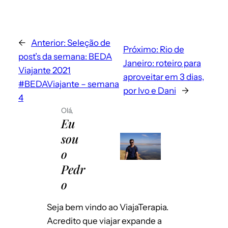
←
Anterior:
Seleção de
Próximo:
Rio de
post’s da semana: BEDA
Janeiro: roteiro para
Viajante 2021
aproveitar em 3 dias,
#BEDAViajante – semana
por Ivo e Dani
→
4
Olá,
Envie-me e-mails sobre novos posts.
Eu
Instantaneamente
sou
Por dia
o
Emails para novos comentários
Por semana
Pedr
Salvar meus dados neste navegador
o
para a próxima vez que eu comentar.
Seja bem vindo ao ViajaTerapia.
Acredito que viajar expande a