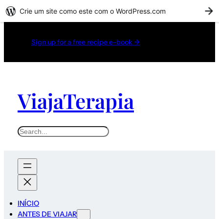
Crie um site como este com o WordPress.com
C
Sign up for a free recipe e-book →
ViajaTerapia
INÍCIO
ANTES DE VIAJAR