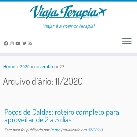
Viajar é a melhor terapia!
Skip
to
Home
»
2020
»
novembro
»
27
content
Arquivo diário:
11/2020
Poços de Caldas: roteiro completo para
aproveitar de 2 a 5 dias
Este post foi publicado
por
Pedro
(atualizado em
07/2021
)