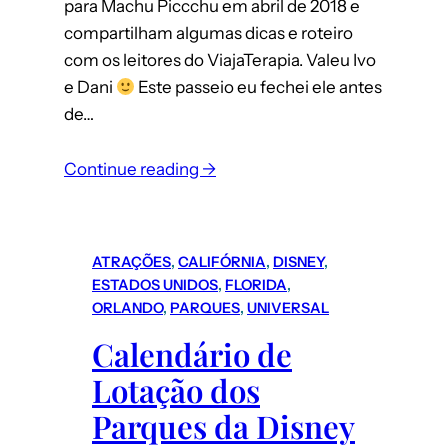
para Machu Piccchu em abril de 2018 e
compartilham algumas dicas e roteiro
com os leitores do ViajaTerapia. Valeu Ivo
e Dani
Este passeio eu fechei ele antes
de…
Continue reading →
ATRAÇÕES
, 
CALIFÓRNIA
, 
DISNEY
, 
ESTADOS UNIDOS
, 
FLORIDA
, 
ORLANDO
, 
PARQUES
, 
UNIVERSAL
Calendário de
Lotação dos
Parques da Disney