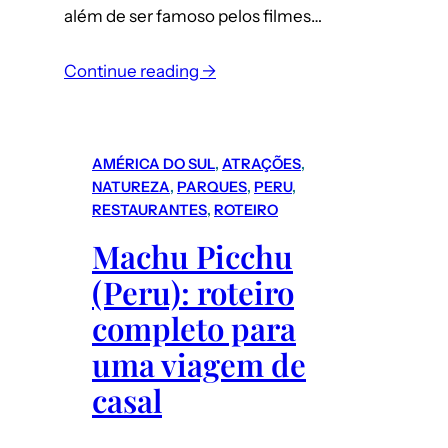
além de ser famoso pelos filmes…
Continue reading →
AMÉRICA DO SUL
, 
ATRAÇÕES
, 
NATUREZA
, 
PARQUES
, 
PERU
, 
RESTAURANTES
, 
ROTEIRO
Machu Picchu
(Peru): roteiro
completo para
uma viagem de
casal