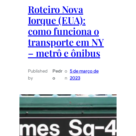
Roteiro Nova
Iorque (EUA):
como funciona o
transporte em NY
– metrô e ônibus
Published
Pedr
o
5 de março de
by
o
n
2023