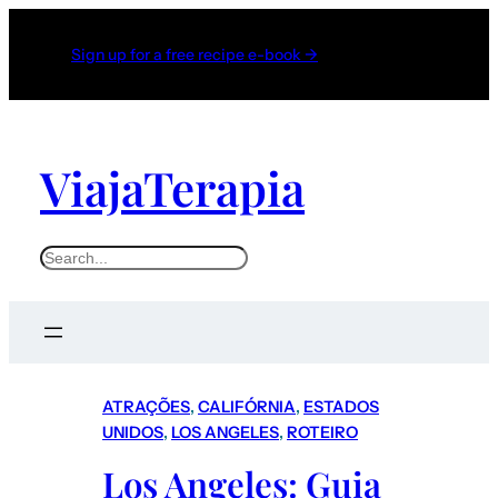
Sign up for a free recipe e-book →
ViajaTerapia
ATRAÇÕES
, 
CALIFÓRNIA
, 
ESTADOS
UNIDOS
, 
LOS ANGELES
, 
ROTEIRO
Los Angeles: Guia