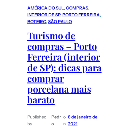
AMÉRICA DO SUL
, 
COMPRAS
, 
INTERIOR DE SP
, 
PORTO FERREIRA
, 
ROTEIRO
, 
SÃO PAULO
Turismo de
compras – Porto
Ferreira (interior
de SP): dicas para
comprar
porcelana mais
barato
Published
Pedr
o
8 de janeiro de
by
o
n
2021