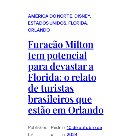
AMÉRICA DO NORTE
, 
DISNEY
, 
ESTADOS UNIDOS
, 
FLORIDA
, 
ORLANDO
Furacão Milton
tem potencial
para devastar a
Florida: o relato
de turistas
brasileiros que
estão em Orlando
Published
Pedr
o
10 de outubro de
by
o
n
2024