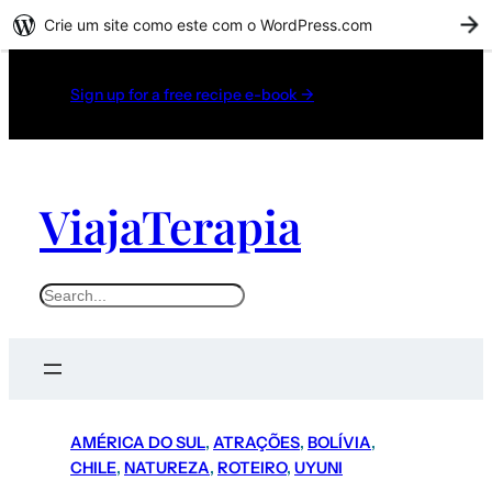
Crie um site como este com o WordPress.com
C
Sign up for a free recipe e-book →
ViajaTerapia
Search
AMÉRICA DO SUL
, 
ATRAÇÕES
, 
BOLÍVIA
, 
CHILE
, 
NATUREZA
, 
ROTEIRO
, 
UYUNI