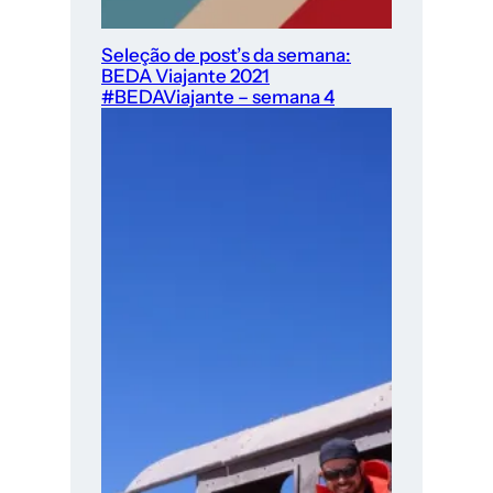
Seleção de post’s da semana:
BEDA Viajante 2021
#BEDAViajante – semana 4