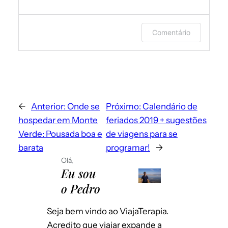
Faça login ou forneça seu nome e e-
Comentário
mail para deixar um comentário.
←
Anterior:
Onde se
Próximo:
Calendário de
hospedar em Monte
feriados 2019 + sugestões
Verde: Pousada boa e
de viagens para se
barata
programar!
→
Olá,
Eu sou
Envie-me e-mails sobre novos posts.
o Pedro
Instantaneamente
Por dia
Seja bem vindo ao ViajaTerapia.
Emails para novos comentários
Por semana
Acredito que viajar expande a