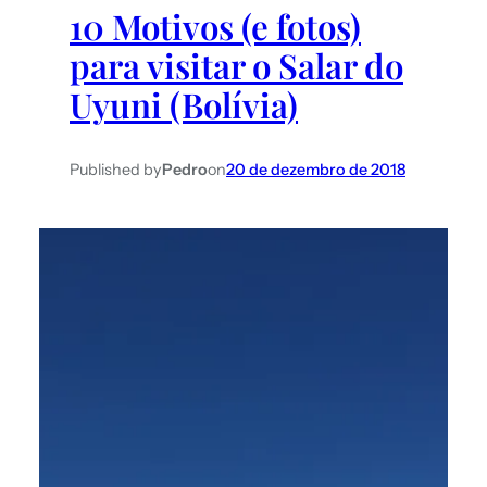
10 Motivos (e fotos)
para visitar o Salar do
Uyuni (Bolívia)
Published by
Pedro
on
20 de dezembro de 2018