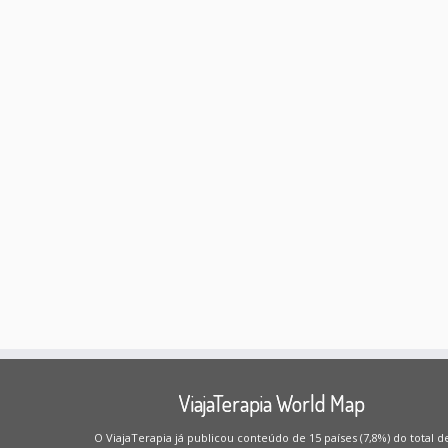
ViajaTerapia World Map
O ViajaTerapia já publicou conteúdo de 15 países (7,8%) do total d