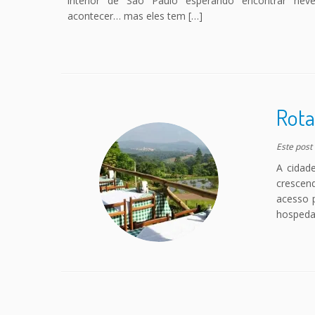
interior de São Paulo esperando encontrar neve,
acontecer… mas eles tem […]
Rota
Este post
A cidad
crescend
acesso 
hospedad