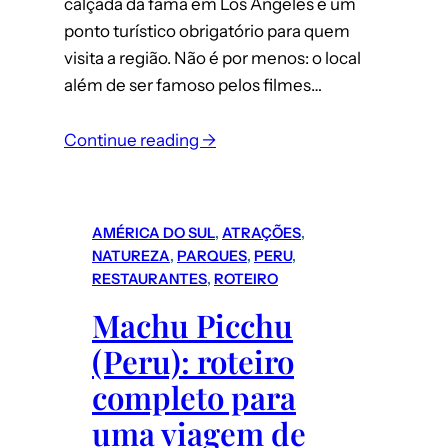
calçada da fama em Los Angeles é um
ponto turístico obrigatório para quem
visita a região. Não é por menos: o local
além de ser famoso pelos filmes…
:
Continue reading →
Los
Angeles:
Guia
AMÉRICA DO SUL
, 
ATRAÇÕES
, 
completo
NATUREZA
, 
PARQUES
, 
PERU
, 
para
RESTAURANTES
, 
ROTEIRO
conhecer
Machu Picchu
a
(Peru): roteiro
Calçada
da
completo para
Fama
uma viagem de