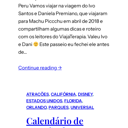
Peru Vamos viajar na viagem do Ivo
Santos e Daniela Premiano, que viajaram
para Machu Piccchu em abril de 2018 e
compartilham algumas dicas e roteiro
com os leitores do ViajaTerapia. Valeu Ivo
e Dani
Este passeio eu fechei ele antes
de…
:
Continue reading →
Machu
Picchu
(Peru):
ATRAÇÕES
, 
CALIFÓRNIA
, 
DISNEY
, 
roteiro
ESTADOS UNIDOS
, 
FLORIDA
, 
completo
ORLANDO
, 
PARQUES
, 
UNIVERSAL
para
Calendário de
uma