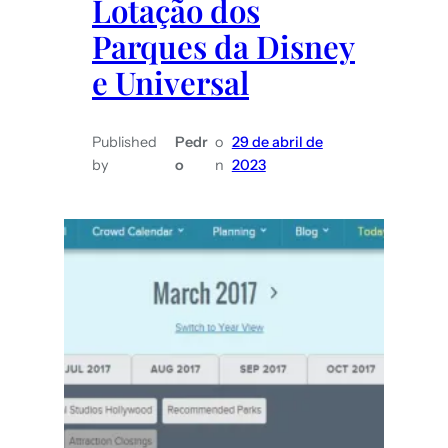
Lotação dos
viagem
de
Parques da Disney
casal
e Universal
Published
Pedr
o
29 de abril de
by
o
n
2023