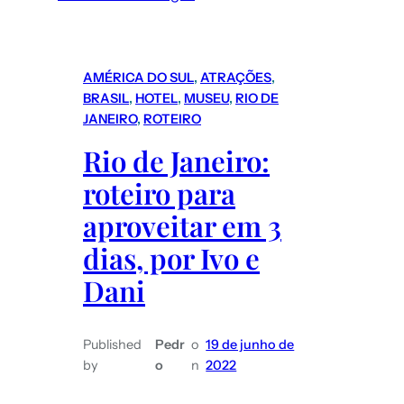
Furacão
Milton
tem
AMÉRICA DO SUL
, 
ATRAÇÕES
, 
potencial
BRASIL
, 
HOTEL
, 
MUSEU
, 
RIO DE
para
JANEIRO
, 
ROTEIRO
devastar
Rio de Janeiro:
a
roteiro para
Florida:
o
aproveitar em 3
relato
dias, por Ivo e
de
Dani
turistas
brasileiros
que
Published
Pedr
o
19 de junho de
estão
by
o
n
2022
em