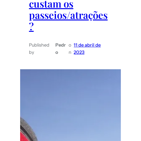
custam os
passeios/atrações
?
Published
Pedr
o
11 de abril de
by
o
n
2023