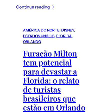
:
Continue reading →
Turismo
de
compras
AMÉRICA DO NORTE
, 
DISNEY
, 
–
ESTADOS UNIDOS
, 
FLORIDA
, 
Porto
ORLANDO
Ferreira
Furacão Milton
(interior
tem potencial
de
SP):
para devastar a
dicas
Florida: o relato
para
de turistas
comprar
porcelana
brasileiros que
mais
estão em Orlando
barato