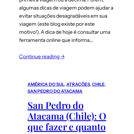
algumas dicas de viagem podem ajudar a
evitar situações desagradáveis em sua
viagem (este blog existe por este
motivo!). A dica de hoje é consultar uma
ferramenta online que informa…
:
Continue reading →
Calendário
de
Lotação
AMÉRICA DO SUL
, 
ATRAÇÕES
, 
CHILE
, 
dos
SAN PEDRO DO ATACAMA
Parques
San Pedro do
da
Atacama (Chile): O
Disney
e
que fazer e quanto
Universal