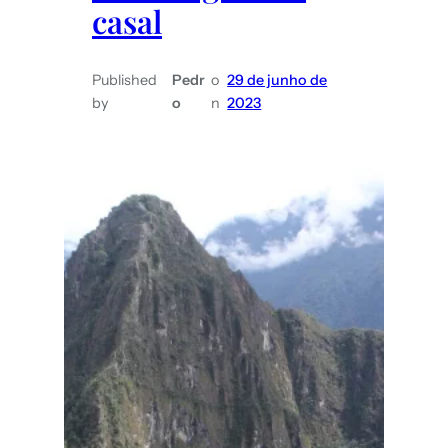
casal
Published
Pedr
o
29 de junho de
by
o
n
2023