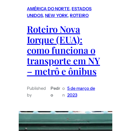
do
AMÉRICA DO NORTE
, 
ESTADOS
Atacama
UNIDOS
, 
NEW YORK
, 
ROTEIRO
(Chile):
Roteiro Nova
O
Iorque (EUA):
que
fazer
como funciona o
e
transporte em NY
quanto
– metrô e ônibus
custam
os
passeios/atrações?
Published
Pedr
o
5 de março de
by
o
n
2023