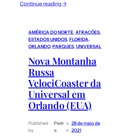
:
Continue reading →
Roteiro
Nova
Iorque
AMÉRICA DO NORTE
, 
ATRAÇÕES
, 
(EUA):
ESTADOS UNIDOS
, 
FLORIDA
, 
como
ORLANDO
, 
PARQUES
, 
UNIVERSAL
funciona
Nova Montanha
o
Russa
transporte
em
VelociCoaster da
NY
Universal em
–
Orlando (EUA)
metrô
e
ônibus
Published
Pedr
o
28 de maio de
by
o
n
2021