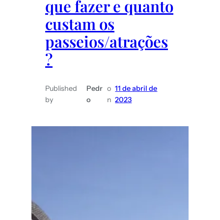
que fazer e quanto
custam os
passeios/atrações
?
Published
Pedr
o
11 de abril de
by
o
n
2023