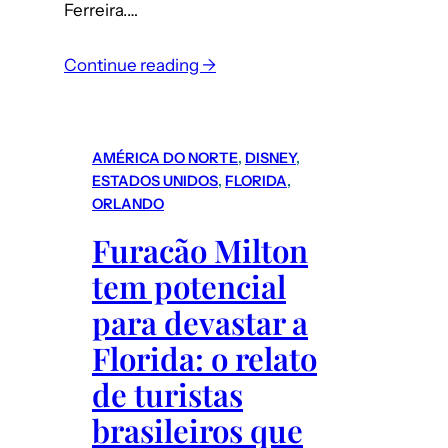
Ferreira.…
Continue reading →
AMÉRICA DO NORTE
, 
DISNEY
, 
ESTADOS UNIDOS
, 
FLORIDA
, 
ORLANDO
Furacão Milton
tem potencial
para devastar a
Florida: o relato
de turistas
brasileiros que