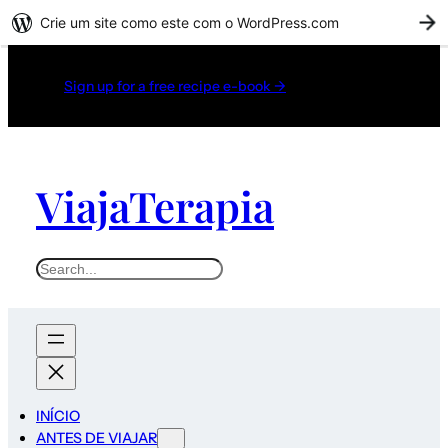
Crie um site como este com o WordPress.com
C
Sign up for a free recipe e-book →
ViajaTerapia
INÍCIO
ANTES DE VIAJAR