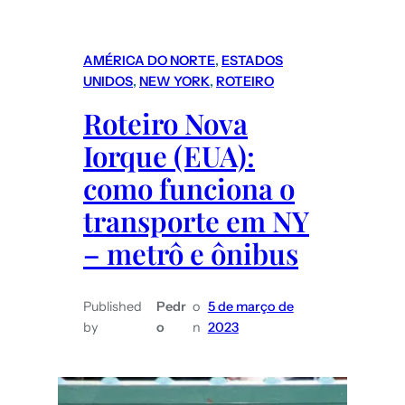
AMÉRICA DO NORTE
, 
ESTADOS
UNIDOS
, 
NEW YORK
, 
ROTEIRO
Roteiro Nova
Iorque (EUA):
como funciona o
transporte em NY
– metrô e ônibus
Published
Pedr
o
5 de março de
by
o
n
2023