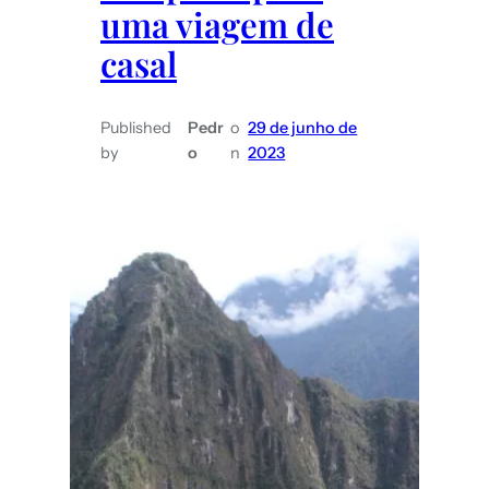
uma viagem de
casal
Published
Pedr
o
29 de junho de
by
o
n
2023