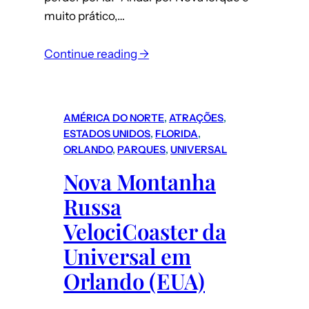
muito prático,…
:
Continue reading →
Roteiro
Nova
Iorque
AMÉRICA DO NORTE
, 
ATRAÇÕES
, 
(EUA):
ESTADOS UNIDOS
, 
FLORIDA
, 
como
ORLANDO
, 
PARQUES
, 
UNIVERSAL
funciona
Nova Montanha
o
Russa
transporte
em
VelociCoaster da
NY
Universal em
–
Orlando (EUA)
metrô
e