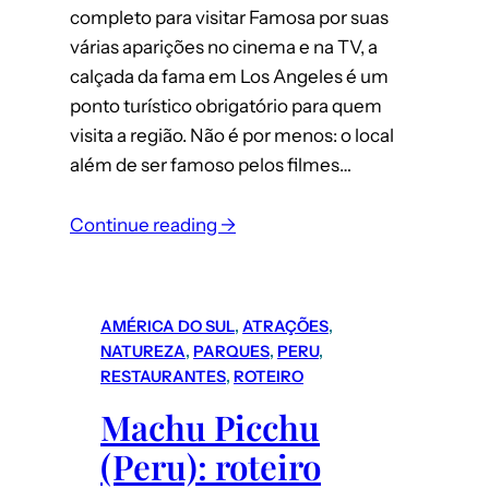
completo para visitar Famosa por suas
várias aparições no cinema e na TV, a
calçada da fama em Los Angeles é um
ponto turístico obrigatório para quem
visita a região. Não é por menos: o local
além de ser famoso pelos filmes…
:
Continue reading →
Los
Angeles:
Guia
AMÉRICA DO SUL
, 
ATRAÇÕES
, 
completo
NATUREZA
, 
PARQUES
, 
PERU
, 
para
RESTAURANTES
, 
ROTEIRO
conhecer
Machu Picchu
a
(Peru): roteiro
Calçada
da