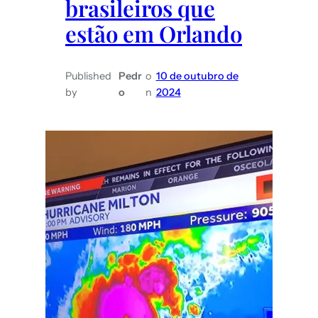
brasileiros que
mais
estão em Orlando
barato
Published
Pedr
o
10 de outubro de
by
o
n
2024