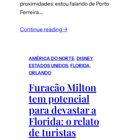
proximidades: estou falando de Porto
Ferreira.…
:
Continue reading →
Turismo
de
compras
AMÉRICA DO NORTE
, 
DISNEY
, 
–
ESTADOS UNIDOS
, 
FLORIDA
, 
Porto
ORLANDO
Ferreira
Furacão Milton
(interior
tem potencial
de
SP):
para devastar a
dicas
Florida: o relato
para
de turistas
comprar
porcelana