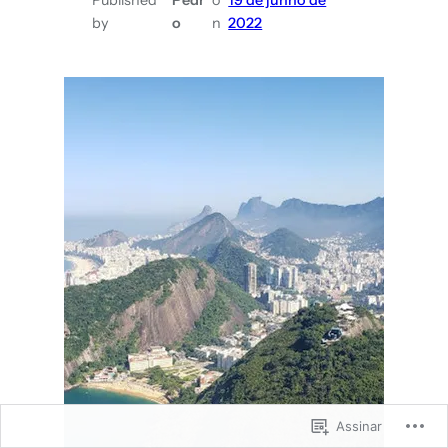
estão
by
o
n
2022
em
Orlando
Assinar