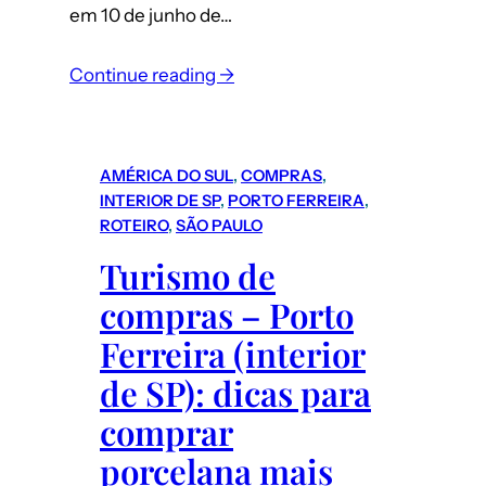
em 10 de junho de…
:
Continue reading →
Nova
Montanha
Russa
AMÉRICA DO SUL
, 
COMPRAS
, 
VelociCoaster
INTERIOR DE SP
, 
PORTO FERREIRA
, 
da
ROTEIRO
, 
SÃO PAULO
Universal
Turismo de
em
compras – Porto
Orlando
(EUA)
Ferreira (interior
de SP): dicas para
comprar
porcelana mais