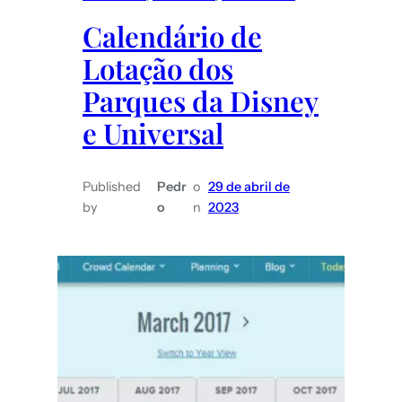
para
Calendário de
uma
Lotação dos
viagem
de
Parques da Disney
casal
e Universal
Published
Pedr
o
29 de abril de
by
o
n
2023