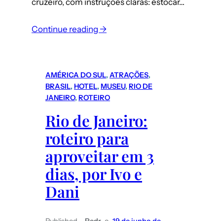
cruzeiro, com instruções claras: estocar…
:
Continue reading →
Furacão
Milton
tem
AMÉRICA DO SUL
, 
ATRAÇÕES
, 
potencial
BRASIL
, 
HOTEL
, 
MUSEU
, 
RIO DE
para
JANEIRO
, 
ROTEIRO
devastar
Rio de Janeiro:
a
roteiro para
Florida:
o
aproveitar em 3
relato
dias, por Ivo e
de
Dani
turistas
brasileiros
que
Published
Pedr
o
19 de junho de