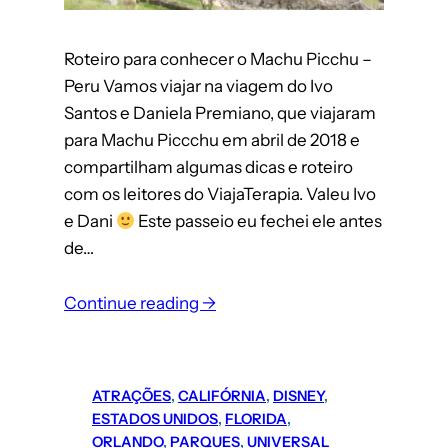
Roteiro para conhecer o Machu Picchu –
Peru Vamos viajar na viagem do Ivo
Santos e Daniela Premiano, que viajaram
para Machu Piccchu em abril de 2018 e
compartilham algumas dicas e roteiro
com os leitores do ViajaTerapia. Valeu Ivo
e Dani
Este passeio eu fechei ele antes
de…
:
Continue reading →
Machu
Picchu
(Peru):
ATRAÇÕES
, 
CALIFÓRNIA
, 
DISNEY
, 
roteiro
ESTADOS UNIDOS
, 
FLORIDA
, 
completo
ORLANDO
, 
PARQUES
, 
UNIVERSAL