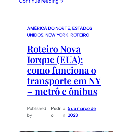
:
Continue reading →
San
Pedro
do
AMÉRICA DO NORTE
, 
ESTADOS
Atacama
UNIDOS
, 
NEW YORK
, 
ROTEIRO
(Chile):
Roteiro Nova
O
Iorque (EUA):
que
fazer
como funciona o
e
transporte em NY
quanto
– metrô e ônibus
custam
os
passeios/atrações?
Published
Pedr
o
5 de março de
by
o
n
2023