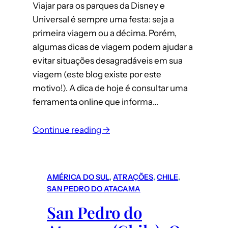
Viajar para os parques da Disney e
Universal é sempre uma festa: seja a
primeira viagem ou a décima. Porém,
algumas dicas de viagem podem ajudar a
evitar situações desagradáveis em sua
viagem (este blog existe por este
motivo!). A dica de hoje é consultar uma
ferramenta online que informa…
:
Continue reading →
Calendário
de
Lotação
AMÉRICA DO SUL
, 
ATRAÇÕES
, 
CHILE
, 
dos
SAN PEDRO DO ATACAMA
Parques
San Pedro do
da
Disney