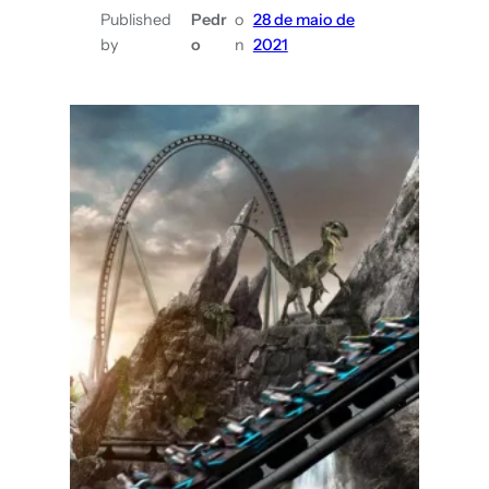
ônibus
Published
Pedr
o
28 de maio de
by
o
n
2021